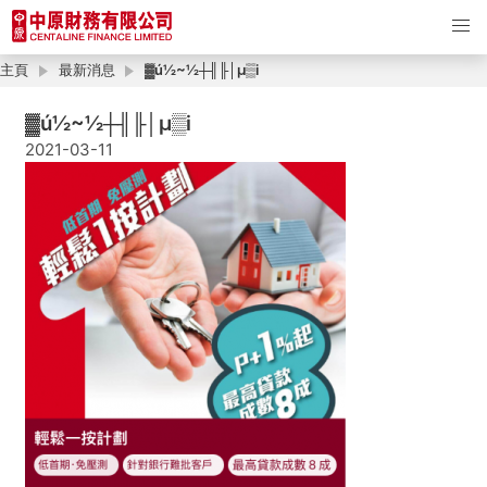
主頁
最新消息
▓ú½~½┼╢╟│µ▒i
▓ú½~½┼╢╟│µ▒i
2021-03-11