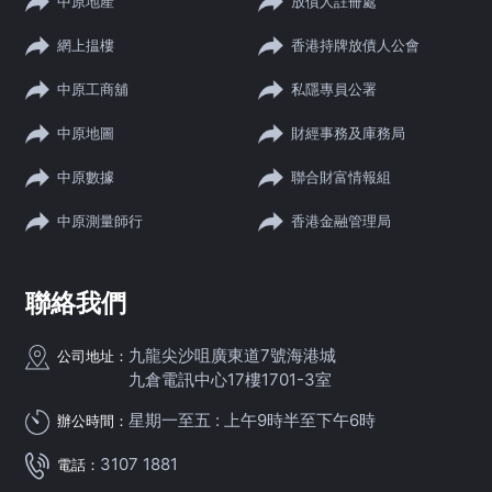
中原地產
放債人註冊處
網上揾樓
香港持牌放債人公會
中原工商舖
私隱專員公署
中原地圖
財經事務及庫務局
中原數據
聯合財富情報組
中原測量師行
香港金融管理局
聯絡我們
九龍尖沙咀廣東道7號海港城
公司地址：
九倉電訊中心17樓1701-3室
星期一至五 : 上午9時半至下午6時
辦公時間：
3107 1881
電話：