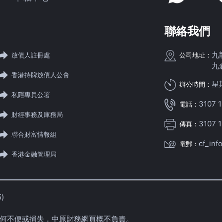
聯絡我們
九
放債人註冊處
公司地址：
九
香港持牌放債人公會
星
辦公時間：
私隱專員公署
3107 1
電話：
財經事務及庫務局
3107 
傳真：
聯合財富情報組
cf_inf
電郵：
香港金融管理局
)
何不便或損失，中原財務網頁概不負責。